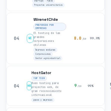
Startups
Pymes
Proyectos universitarios
WirenetChile
PREFERIDO POR
EMPRESAS
El hosting de las
grandes
04
8.0
WI
99.9%
/10
corporaciones
chilenas
Empresas medianas
Corporaciones
Sector agroindustrial
HostGator
TOP TIER
Buen hosting para
04
9
HO
99%
/10
proyectos web, de
gran reconocimiento
internacional
pymes y empresas