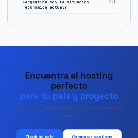
Argentina con la situacion
economica actual?
Encuentra el hosting
perfecto
para tu pais y proyecto
Datos verificados. Sin publicidad disfrazada de
recomendacion.
Elegir mi pais
Comparar hostings