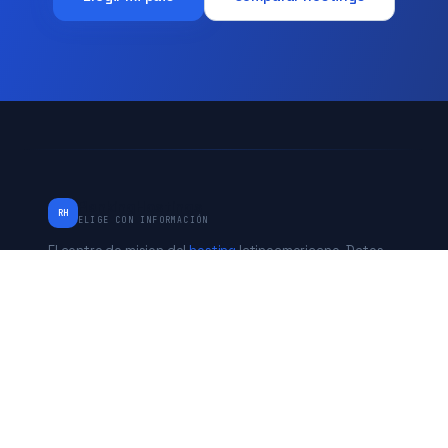
RankingHostings
RH
ELIGE CON INFORMACIÓN
El centro de mision del
hosting
latinoamericano. Datos
verificados de Chile, Peru, Mexico, Argentina y Estados
Unidos. Independiente desde 2017.
* Algunos enlaces son de afiliado. No afecta nuestras
evaluaciones.
PAISES