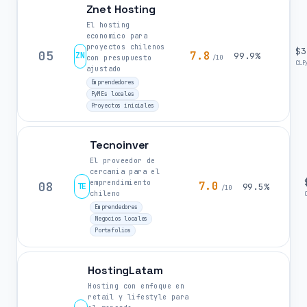
Znet Hosting
El hosting
economico para
proyectos chilenos
$3
05
7.8
ZN
99.9%
con presupuesto
/10
CLP
ajustado
Emprendedores
PyMEs locales
Proyectos iniciales
Tecnoinver
El proveedor de
cercania para el
emprendimiento
08
7.0
TE
99.5%
/10
chileno
Emprendedores
Negocios locales
Portafolios
HostingLatam
Hosting con enfoque en
retail y lifestyle para