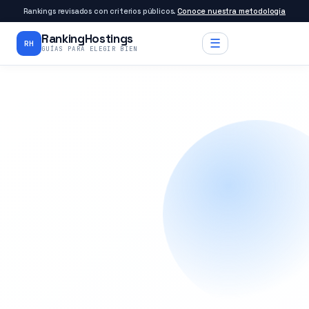
Rankings revisados con criterios públicos.
Conoce nuestra metodología
RankingHostings
☰
RH
GUÍAS PARA ELEGIR BIEN