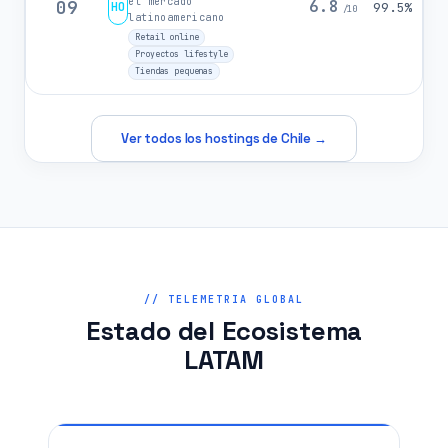
el mercado
09
6.8
HO
99.5%
/10
latinoamericano
Retail online
Proyectos lifestyle
Tiendas pequenas
Ver todos los hostings de Chile →
// TELEMETRIA GLOBAL
Estado del Ecosistema
LATAM