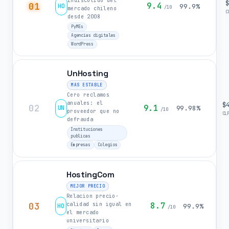
indiscutido del
01
9.4
HO
99.9%
/10
mercado chileno
C
desde 2008
PyMEs
Agencias digitales
WordPress
UnHosting
MAS ESTABLE
Cero reclamos
anuales: el
$
02
9.1
UN
99.98%
/10
proveedor que no
CL
defrauda
Instituciones
publicas
Empresas
Colegios
HostingCom
MEJOR PRECIO
Relacion precio-
03
8.7
calidad sin igual en
HO
99.9%
/10
el mercado
universitario