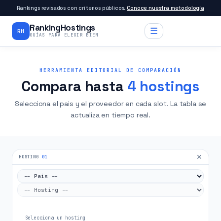
Rankings revisados con criterios públicos.
Conoce nuestra metodología
RankingHostings
☰
RH
GUÍAS PARA ELEGIR BIEN
HERRAMIENTA EDITORIAL DE COMPARACIÓN
Compara hasta
4 hostings
Selecciona el pais y el proveedor en cada slot. La tabla se
actualiza en tiempo real.
✕
HOSTING
01
Selecciona un hosting