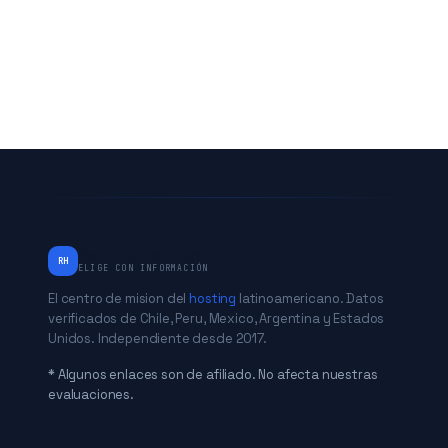
RankingHostings
RH
ELIGE CON INFORMACIÓN
El centro de mision del
hosting
latinoamericano. Datos
verificados de Chile, Peru, Mexico, Argentina y Estados
Unidos. Independiente desde 2017.
* Algunos enlaces son de afiliado. No afecta nuestras
evaluaciones.