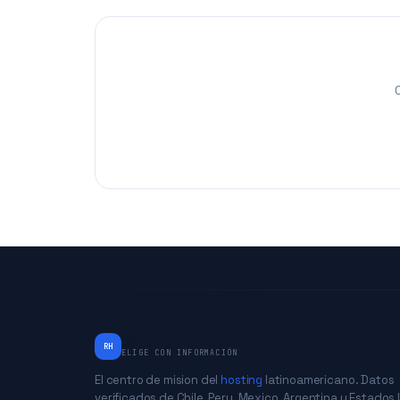
RankingHostings
RH
ELIGE CON INFORMACIÓN
El centro de mision del
hosting
latinoamericano. Datos
verificados de Chile, Peru, Mexico, Argentina y Estados