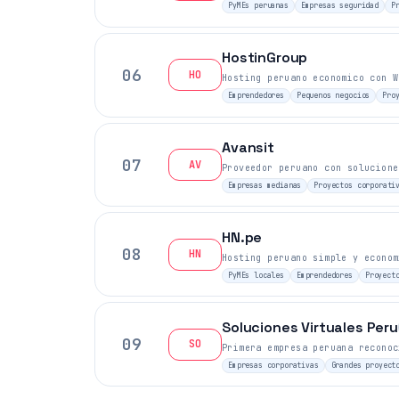
PyMEs peruanas
Empresas seguridad
P
HostinGroup
06
HO
Hosting peruano economico con W
Emprendedores
Pequenos negocios
Pro
Avansit
07
AV
Proveedor peruano con solucione
Empresas medianas
Proyectos corporati
HN.pe
08
HN
Hosting peruano simple y econom
PyMEs locales
Emprendedores
Proyect
Soluciones Virtuales Peru
09
SO
Primera empresa peruana reconoc
Empresas corporativas
Grandes proyect