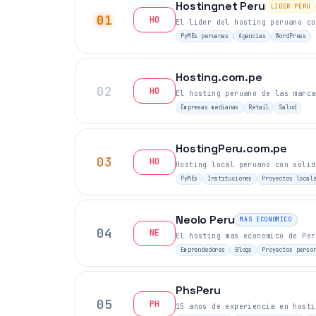
Hostingnet Peru
LIDER PERU
01
HO
El lider del hosting peruano co
PyMEs peruanas
Agencias
WordPress
Hosting.com.pe
02
HO
El hosting peruano de las marca
Empresas medianas
Retail
Salud
HostingPeru.com.pe
03
HO
Hosting local peruano con solid
PyMEs
Instituciones
Proyectos local
Neolo Peru
MAS ECONOMICO
04
NE
El hosting mas economico de Per
Emprendedores
Blogs
Proyectos perso
PhsPeru
05
PH
15 anos de experiencia en hosti