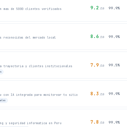
9.2
99.9%
/10
n mas de 5000 clientes verificados
8.6
99.9%
/10
s reconocidas del mercado local
7.9
99.5%
/10
a trayectoria y clientes institucionales
es
8.3
99.9%
/10
u con IA integrada para monitorear tu sitio
nales
7.8
99.9%
/10
ng y seguridad informatica en Peru