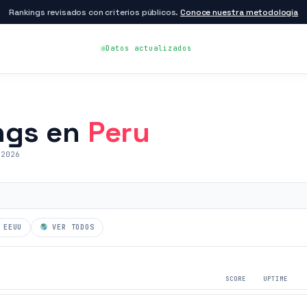
Rankings revisados con criterios públicos.
Conoce nuestra metodología
Datos actualizados
ngs en
Peru
2026
EEUU
VER TODOS
SCORE
UPTIME