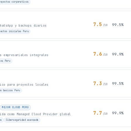
royectos corporativos
7.5
99.5%
/10
hatsApp y backups diarios
yectos iniciales Peru
7.6
99.9%
/10
s empresariales integrales
vos Peru
7.3
99.5%
/10
ico para proyectos locales
os basicos Peru
MEJOR CLOUD PERU
7.7
99.9%
/10
ida como Managed Cloud Provider global
os
Ciberseguridad avanzada