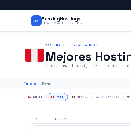
RankingHostings
RH
GUÍAS PARA ELEGIR BIEN
RANKING EDITORIAL — PERU
Mejores Hosti
Moneda: PEN | Codigo: PE | Actualizado 
Inicio
› Peru
CHILE
PERU
MEXICO
ARGENTINA
#
HOSTING