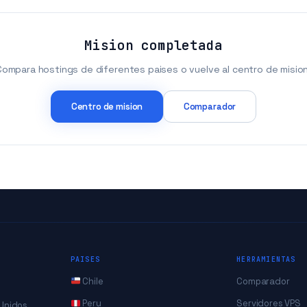
Mision completada
Compara hostings de diferentes paises o vuelve al centro de mision
Centro de mision
Comparador
PAISES
HERRAMIENTAS
Chile
Comparador
Peru
Servidores VPS
 Unidos.