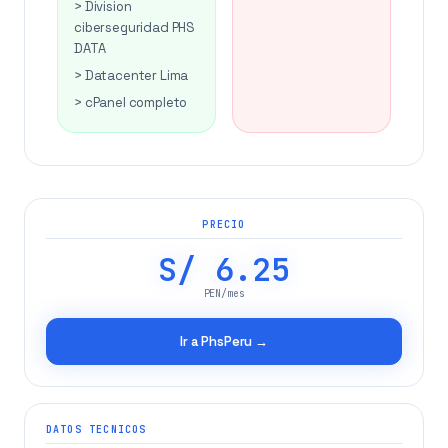
> Division
ciberseguridad PHS
DATA
> Datacenter Lima
> cPanel completo
PRECIO
S/ 6.25
PEN/mes
Ir a PhsPeru →
DATOS TECNICOS