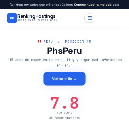
Rankings revisados con criterios públicos.
Conoce nuestra metodología
RankingHostings
☰
RH
GUÍAS PARA ELEGIR BIEN
PERU › POSICION #5
PhsPeru
"15 anos de experiencia en hosting y seguridad informatica
en Peru"
Visitar sitio →
7.8
/10 SCORE
85 recomendaciones