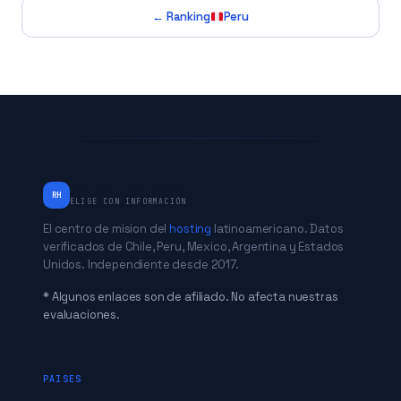
← Ranking
Peru
RankingHostings
RH
ELIGE CON INFORMACIÓN
El centro de mision del
hosting
latinoamericano. Datos
verificados de Chile, Peru, Mexico, Argentina y Estados
Unidos. Independiente desde 2017.
* Algunos enlaces son de afiliado. No afecta nuestras
evaluaciones.
PAISES