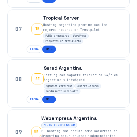
Tropical Server
Hosting argentino premium con las
07
TR
mejores resenas en Trustpilot
PyMEs argentinas
WordPress
Proyectos en crecimiento
FICHA
IR →
Sered Argentina
Hosting con soporte telefonico 24/7 en
08
SE
Argentina y LiteSpeed
Agencias WordPress
Desarrolladores
Rendimiento medio-alto
FICHA
IR →
Webempresa Argentina
MEJOR WORDPRESS AR
09
El hosting mas rapido para WordPress en
WE
Argentina segun pruebas independientes