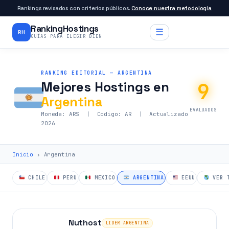
Rankings revisados con criterios públicos.
Conoce nuestra metodología
RankingHostings
☰
RH
GUÍAS PARA ELEGIR BIEN
RANKING EDITORIAL — ARGENTINA
9
Mejores Hostings en
Argentina
EVALUADOS
Moneda: ARS | Codigo: AR | Actualizado
2026
Inicio
› Argentina
CHILE
PERU
MEXICO
ARGENTINA
EEUU
VER T
Nuthost
LIDER ARGENTINA