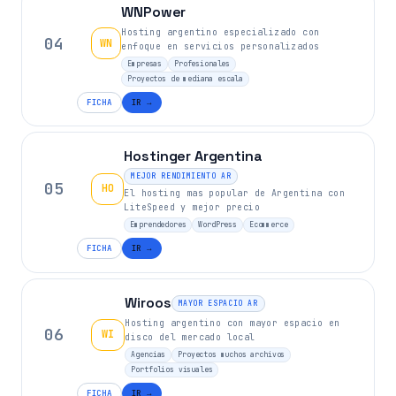
WNPower
Hosting argentino especializado con
04
WN
enfoque en servicios personalizados
Empresas
Profesionales
Proyectos de mediana escala
FICHA
IR →
Hostinger Argentina
MEJOR RENDIMIENTO AR
05
HO
El hosting mas popular de Argentina con
LiteSpeed y mejor precio
Emprendedores
WordPress
Ecommerce
FICHA
IR →
Wiroos
MAYOR ESPACIO AR
Hosting argentino con mayor espacio en
06
WI
disco del mercado local
Agencias
Proyectos muchos archivos
Portfolios visuales
FICHA
IR →