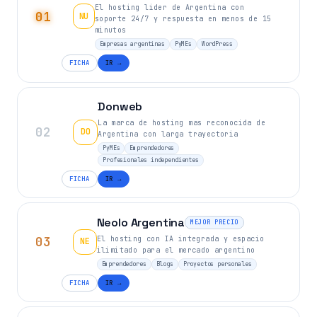
El hosting lider de Argentina con
01
NU
soporte 24/7 y respuesta en menos de 15
minutos
Empresas argentinas
PyMEs
WordPress
FICHA
IR →
Donweb
La marca de hosting mas reconocida de
02
DO
Argentina con larga trayectoria
PyMEs
Emprendedores
Profesionales independientes
FICHA
IR →
Neolo Argentina
MEJOR PRECIO
03
El hosting con IA integrada y espacio
NE
ilimitado para el mercado argentino
Emprendedores
Blogs
Proyectos personales
FICHA
IR →