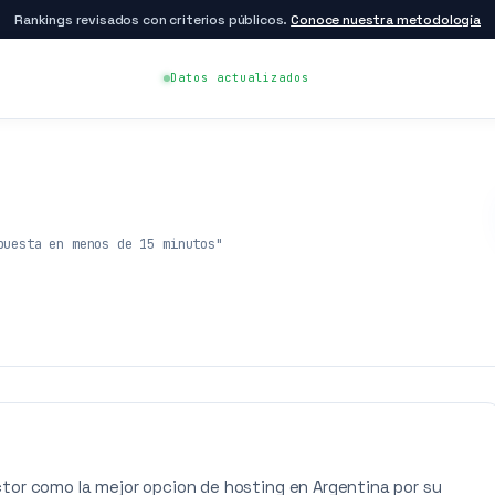
Rankings revisados con criterios públicos.
Conoce nuestra metodología
Datos actualizados
puesta en menos de 15 minutos"
tor como la mejor opcion de hosting en Argentina por su