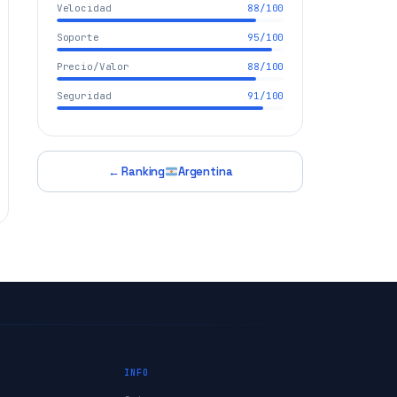
Velocidad
88/100
Soporte
95/100
Precio/Valor
88/100
Seguridad
91/100
← Ranking
Argentina
INFO