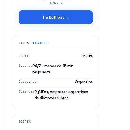
ARS/mes
Ir a Nuthost →
DATOS TECNICOS
Uptime
99.9%
Soporte
24/7 - menos de 15 min
respuesta
Datacenter
Argentina
Clientes
PyMEs y empresas argentinas
de distintos rubros
SCORES