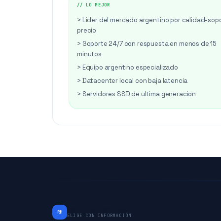
// LO MEJOR
> Lider del mercado argentino por calidad-sop
precio
> Soporte 24/7 con respuesta en menos de 15
minutos
> Equipo argentino especializado
> Datacenter local con baja latencia
> Servidores SSD de ultima generacion
RankingHostings
RH
ELIGE CON INFORMACIÓN