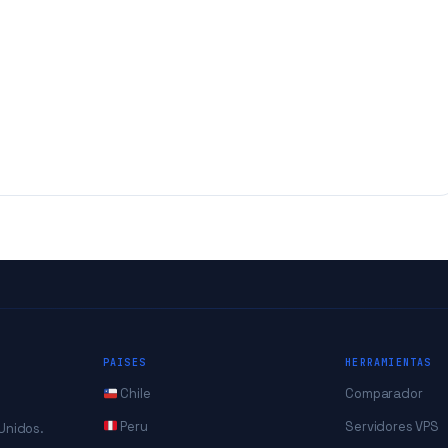
PAISES
HERRAMIENTAS
Chile
Comparador
Peru
Servidores VPS
 Unidos.