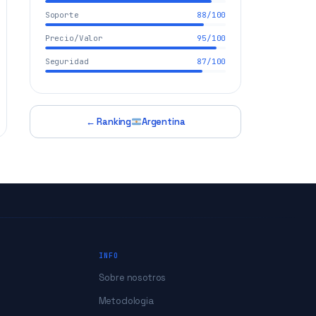
Soporte
88/100
Precio/Valor
95/100
Seguridad
87/100
← Ranking
Argentina
INFO
Sobre nosotros
Metodologia