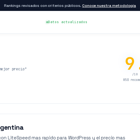
Rankings revisados con criterios públicos.
Conoce nuestra metodología
Datos actualizados
9
mejor precio"
/10 
850 recom
rgentina
con LiteSpeed mas rapido para WordPress y el precio mas