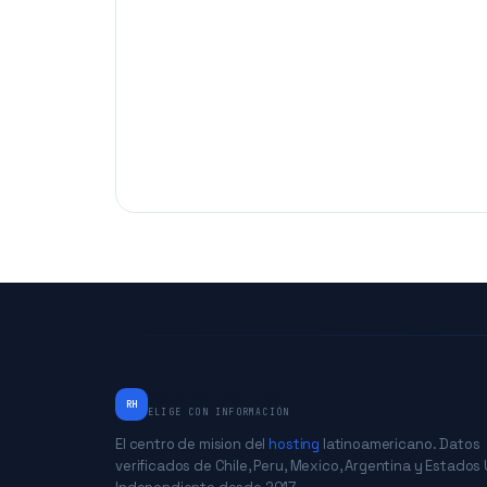
RankingHostings
RH
ELIGE CON INFORMACIÓN
El centro de mision del
hosting
latinoamericano. Datos
verificados de Chile, Peru, Mexico, Argentina y Estados