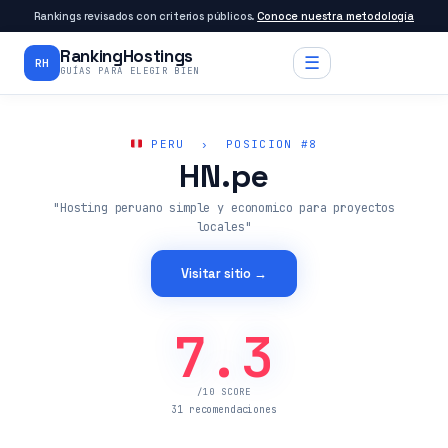
Rankings revisados con criterios públicos.
Conoce nuestra metodología
RankingHostings
☰
RH
GUÍAS PARA ELEGIR BIEN
PERU › POSICION #8
HN.pe
"Hosting peruano simple y economico para proyectos
locales"
Visitar sitio →
7.3
/10 SCORE
31 recomendaciones