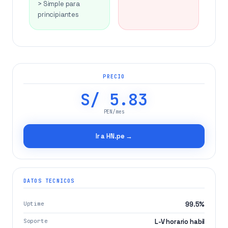
> Simple para
principiantes
PRECIO
S/ 5.83
PEN/mes
Ir a HN.pe →
DATOS TECNICOS
Uptime
99.5%
Soporte
L-V horario habil