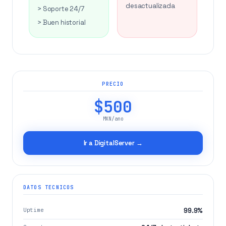
desactualizada
> Soporte 24/7
> Buen historial
PRECIO
$500
MXN/ano
Ir a DigitalServer →
DATOS TECNICOS
Uptime
99.9%