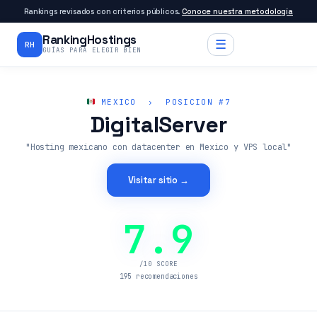
Rankings revisados con criterios públicos.
Conoce nuestra metodología
RankingHostings
☰
RH
GUÍAS PARA ELEGIR BIEN
MEXICO › POSICION #7
DigitalServer
"Hosting mexicano con datacenter en Mexico y VPS local"
Visitar sitio →
7.9
/10 SCORE
195 recomendaciones