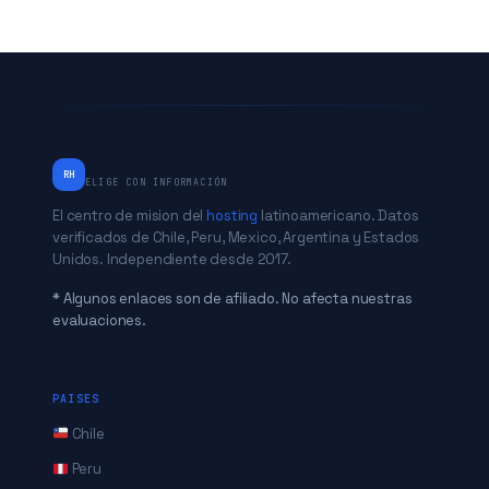
RankingHostings
RH
ELIGE CON INFORMACIÓN
El centro de mision del
hosting
latinoamericano. Datos
verificados de Chile, Peru, Mexico, Argentina y Estados
Unidos. Independiente desde 2017.
* Algunos enlaces son de afiliado. No afecta nuestras
evaluaciones.
PAISES
Chile
Peru