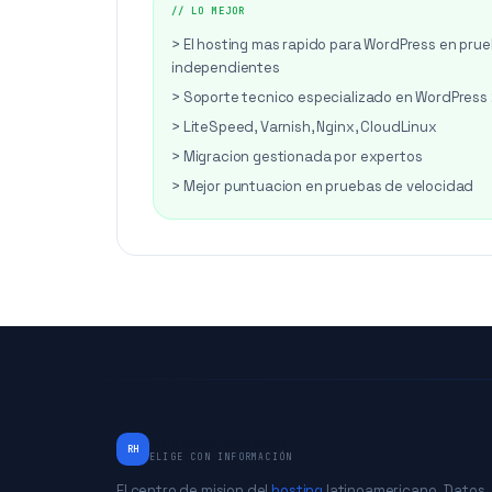
// LO MEJOR
> El hosting mas rapido para WordPress en pru
independientes
> Soporte tecnico especializado en WordPress
> LiteSpeed, Varnish, Nginx, CloudLinux
> Migracion gestionada por expertos
> Mejor puntuacion en pruebas de velocidad
RankingHostings
RH
ELIGE CON INFORMACIÓN
El centro de mision del
hosting
latinoamericano. Datos