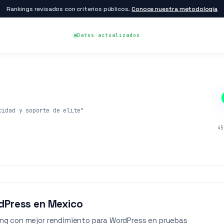
Rankings revisados con criterios públicos.
Conoce nuestra metodología
Datos actualizados
cidad y soporte de elite"
45
rdPress en Mexico
g con mejor rendimiento para WordPress en pruebas