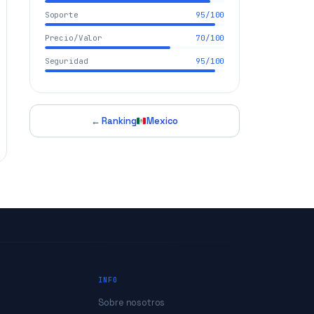
Soporte
95/100
Precio/Valor
70/100
Seguridad
95/100
← Ranking
Mexico
INFO
Sobre nosotros