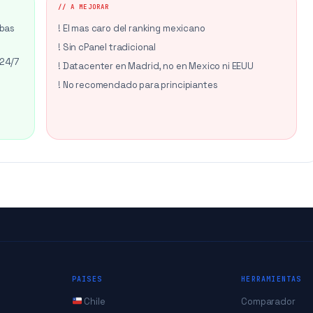
// A MEJORAR
ebas
! El mas caro del ranking mexicano
! Sin cPanel tradicional
 24/7
! Datacenter en Madrid, no en Mexico ni EEUU
! No recomendado para principiantes
PAISES
HERRAMIENTAS
Chile
Comparador