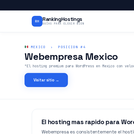
RankingHostings
RH
GUÍAS PARA ELEGIR BIEN
MEXICO › POSICION #4
Webempresa Mexico
"El hosting premium para WordPress en Mexico con velo
Visitar sitio →
El hosting mas rapido para Wo
Webempresa es consistentemente el hostin