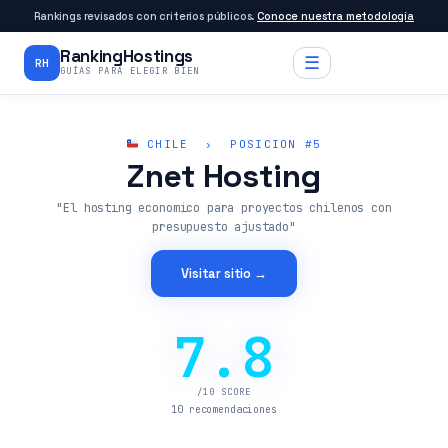
Rankings revisados con criterios públicos.
Conoce nuestra metodología
RankingHostings
☰
RH
GUÍAS PARA ELEGIR BIEN
CHILE › POSICION #5
Znet Hosting
"El hosting economico para proyectos chilenos con
presupuesto ajustado"
Visitar sitio →
7.8
/10 SCORE
10 recomendaciones