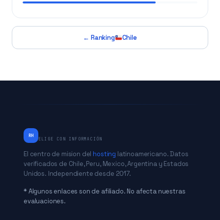
← Ranking
Chile
RankingHostings
RH
ELIGE CON INFORMACIÓN
El centro de mision del
hosting
latinoamericano. Datos
verificados de Chile, Peru, Mexico, Argentina y Estados
Unidos. Independiente desde 2017.
* Algunos enlaces son de afiliado. No afecta nuestras
evaluaciones.