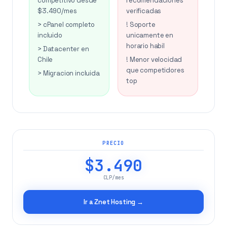
competitivo desde
recomendaciones
$3.490/mes
verificadas
> cPanel completo
! Soporte
incluido
unicamente en
horario habil
> Datacenter en
Chile
! Menor velocidad
que competidores
> Migracion incluida
top
PRECIO
$3.490
CLP/mes
Ir a Znet Hosting →