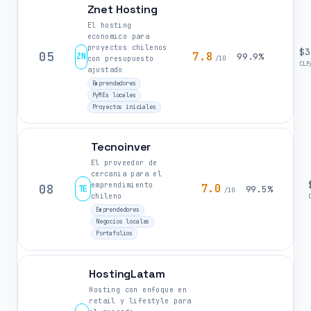
Znet Hosting
El hosting
economico para
proyectos chilenos
$3
05
7.8
ZN
99.9%
con presupuesto
/10
CLP
ajustado
Emprendedores
PyMEs locales
Proyectos iniciales
Tecnoinver
El proveedor de
cercania para el
emprendimiento
08
7.0
TE
99.5%
/10
chileno
Emprendedores
Negocios locales
Portafolios
HostingLatam
Hosting con enfoque en
retail y lifestyle para