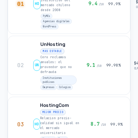
indiscutido del
01
9.4
HO
99.9%
/10
mercado chileno
C
desde 2008
PyMEs
Agencias digitales
WordPress
UnHosting
MAS ESTABLE
Cero reclamos
anuales: el
$
02
9.1
UN
99.98%
/10
proveedor que no
CL
defrauda
Instituciones
publicas
Empresas
Colegios
HostingCom
MEJOR PRECIO
Relacion precio-
03
8.7
calidad sin igual en
HO
99.9%
/10
el mercado
universitario