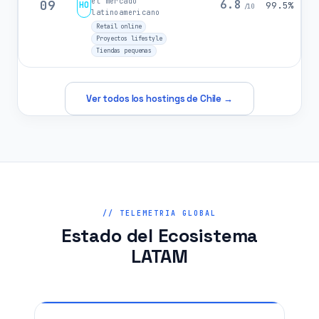
el mercado
09
6.8
HO
99.5%
/10
latinoamericano
Retail online
Proyectos lifestyle
Tiendas pequenas
Ver todos los hostings de Chile →
// TELEMETRIA GLOBAL
Estado del Ecosistema
LATAM