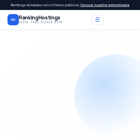
Rankings revisados con criterios públicos.
Conoce nuestra metodología
RankingHostings
☰
RH
GUÍAS PARA ELEGIR BIEN