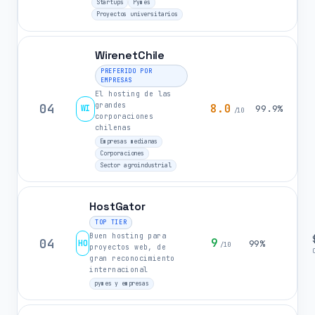
Startups
Pymes
Proyectos universitarios
WirenetChile
PREFERIDO POR
EMPRESAS
El hosting de las
grandes
04
8.0
WI
99.9%
/10
corporaciones
chilenas
Empresas medianas
Corporaciones
Sector agroindustrial
HostGator
TOP TIER
Buen hosting para
04
9
HO
99%
/10
proyectos web, de
gran reconocimiento
internacional
pymes y empresas