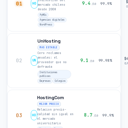
indiscutido del
01
9.4
HO
99.9%
/10
mercado chileno
C
desde 2008
PyMEs
Agencias digitales
WordPress
UnHosting
MAS ESTABLE
Cero reclamos
anuales: el
$
02
9.1
UN
99.98%
/10
proveedor que no
CL
defrauda
Instituciones
publicas
Empresas
Colegios
HostingCom
MEJOR PRECIO
Relacion precio-
03
8.7
calidad sin igual en
HO
99.9%
/10
el mercado
universitario