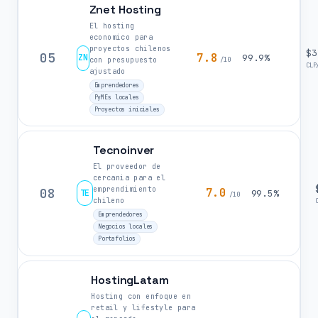
Znet Hosting
El hosting
economico para
proyectos chilenos
$3
05
7.8
ZN
99.9%
con presupuesto
/10
CLP
ajustado
Emprendedores
PyMEs locales
Proyectos iniciales
Tecnoinver
El proveedor de
cercania para el
emprendimiento
08
7.0
TE
99.5%
/10
chileno
Emprendedores
Negocios locales
Portafolios
HostingLatam
Hosting con enfoque en
retail y lifestyle para