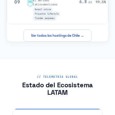
el mercado
09
6.8
HO
99.5%
/10
latinoamericano
Retail online
Proyectos lifestyle
Tiendas pequenas
Ver todos los hostings de Chile →
// TELEMETRIA GLOBAL
Estado del Ecosistema
LATAM