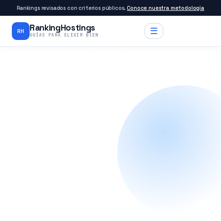
Rankings revisados con criterios públicos.
Conoce nuestra metodología
RankingHostings
☰
RH
GUÍAS PARA ELEGIR BIEN