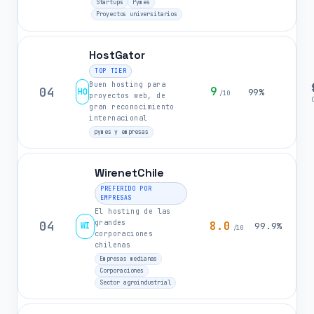
Startups
Pymes
Proyectos universitarios
HostGator
TOP TIER
Buen hosting para
04
9
HO
99%
/10
proyectos web, de
gran reconocimiento
internacional
pymes y empresas
WirenetChile
PREFERIDO POR
EMPRESAS
El hosting de las
grandes
04
8.0
WI
99.9%
/10
corporaciones
chilenas
Empresas medianas
Corporaciones
Sector agroindustrial