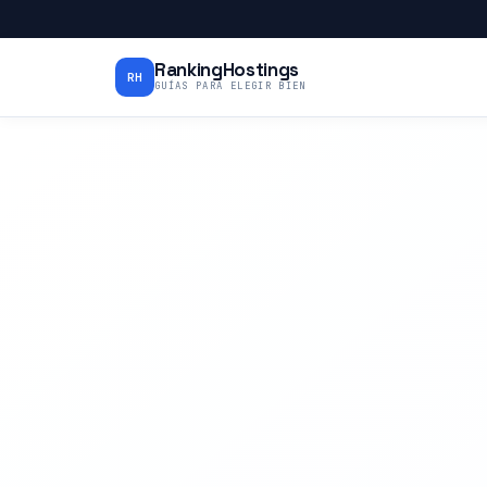
RankingHostings
RH
GUÍAS PARA ELEGIR BIEN