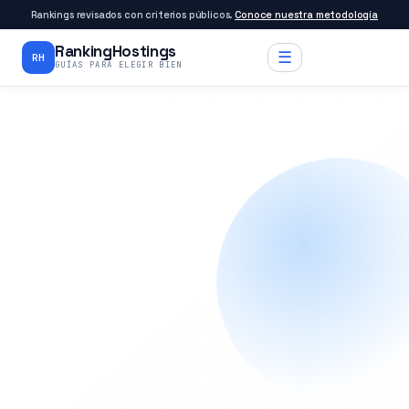
Rankings revisados con criterios públicos.
Conoce nuestra metodología
RankingHostings
☰
RH
GUÍAS PARA ELEGIR BIEN