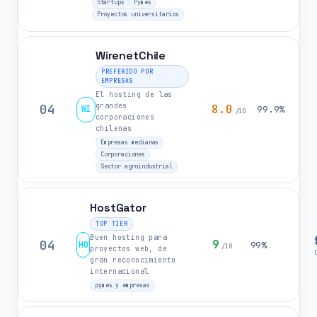
Startups
Pymes
Proyectos universitarios
WirenetChile
PREFERIDO POR
EMPRESAS
El hosting de las
grandes
04
8.0
WI
99.9%
/10
corporaciones
chilenas
Empresas medianas
Corporaciones
Sector agroindustrial
HostGator
TOP TIER
Buen hosting para
04
9
HO
99%
/10
proyectos web, de
gran reconocimiento
internacional
pymes y empresas