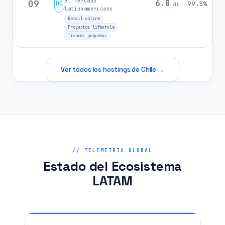
el mercado
09
6.8
HO
99.5%
/10
latinoamericano
Retail online
Proyectos lifestyle
Tiendas pequenas
Ver todos los hostings de Chile →
// TELEMETRIA GLOBAL
Estado del Ecosistema
LATAM