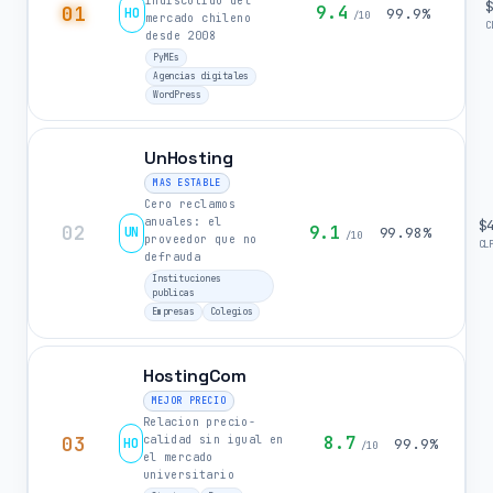
indiscutido del
01
9.4
HO
99.9%
/10
mercado chileno
C
desde 2008
PyMEs
Agencias digitales
WordPress
UnHosting
MAS ESTABLE
Cero reclamos
anuales: el
$
02
9.1
UN
99.98%
/10
proveedor que no
CL
defrauda
Instituciones
publicas
Empresas
Colegios
HostingCom
MEJOR PRECIO
Relacion precio-
03
8.7
calidad sin igual en
HO
99.9%
/10
el mercado
universitario