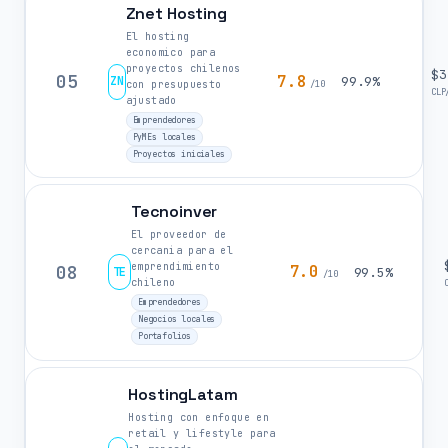
Znet Hosting
El hosting
economico para
proyectos chilenos
$3
05
7.8
ZN
99.9%
con presupuesto
/10
CLP
ajustado
Emprendedores
PyMEs locales
Proyectos iniciales
Tecnoinver
El proveedor de
cercania para el
emprendimiento
08
7.0
TE
99.5%
/10
chileno
Emprendedores
Negocios locales
Portafolios
HostingLatam
Hosting con enfoque en
retail y lifestyle para