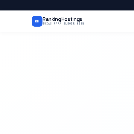
RankingHostings
RH
GUÍAS PARA ELEGIR BIEN