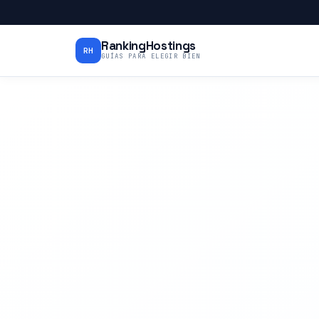
RankingHostings
RH
GUÍAS PARA ELEGIR BIEN