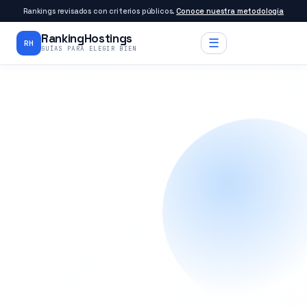
Rankings revisados con criterios públicos.
Conoce nuestra metodología
RankingHostings
☰
RH
GUÍAS PARA ELEGIR BIEN