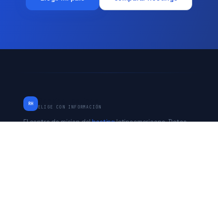
RankingHostings
RH
ELIGE CON INFORMACIÓN
El centro de mision del
hosting
latinoamericano. Datos
verificados de Chile, Peru, Mexico, Argentina y Estados
Unidos. Independiente desde 2017.
* Algunos enlaces son de afiliado. No afecta nuestras
evaluaciones.
PAISES