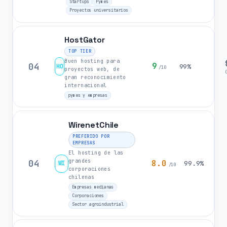
Startups
Pymes
Proyectos universitarios
HostGator
TOP TIER
Buen hosting para
04
9
HO
99%
/10
proyectos web, de
gran reconocimiento
internacional
pymes y empresas
WirenetChile
PREFERIDO POR
EMPRESAS
El hosting de las
grandes
04
8.0
WI
99.9%
/10
corporaciones
chilenas
Empresas medianas
Corporaciones
Sector agroindustrial