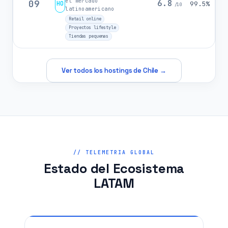
el mercado
09
6.8
HO
99.5%
/10
latinoamericano
Retail online
Proyectos lifestyle
Tiendas pequenas
Ver todos los hostings de Chile →
// TELEMETRIA GLOBAL
Estado del Ecosistema
LATAM