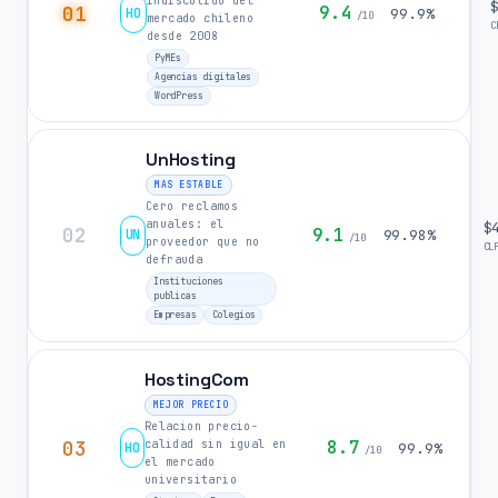
indiscutido del
01
9.4
HO
99.9%
/10
mercado chileno
C
desde 2008
PyMEs
Agencias digitales
WordPress
UnHosting
MAS ESTABLE
Cero reclamos
anuales: el
$
02
9.1
UN
99.98%
/10
proveedor que no
CL
defrauda
Instituciones
publicas
Empresas
Colegios
HostingCom
MEJOR PRECIO
Relacion precio-
03
8.7
calidad sin igual en
HO
99.9%
/10
el mercado
universitario