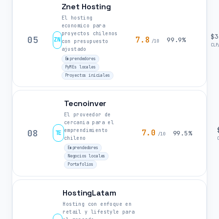
Znet Hosting
El hosting
economico para
proyectos chilenos
$3
05
7.8
ZN
99.9%
con presupuesto
/10
CLP
ajustado
Emprendedores
PyMEs locales
Proyectos iniciales
Tecnoinver
El proveedor de
cercania para el
emprendimiento
08
7.0
TE
99.5%
/10
chileno
Emprendedores
Negocios locales
Portafolios
HostingLatam
Hosting con enfoque en
retail y lifestyle para