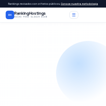
Rankings revisados con criterios públicos.
Conoce nuestra metodología
RankingHostings
☰
RH
GUÍAS PARA ELEGIR BIEN