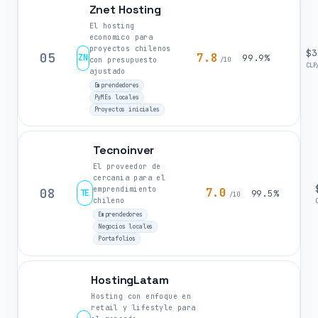
Znet Hosting
El hosting
economico para
proyectos chilenos
$3
05
7.8
ZN
99.9%
con presupuesto
/10
CLP
ajustado
Emprendedores
PyMEs locales
Proyectos iniciales
Tecnoinver
El proveedor de
cercania para el
emprendimiento
08
7.0
TE
99.5%
/10
chileno
Emprendedores
Negocios locales
Portafolios
HostingLatam
Hosting con enfoque en
retail y lifestyle para