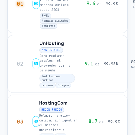
indiscutido del
01
9.4
HO
99.9%
/10
mercado chileno
C
desde 2008
PyMEs
Agencias digitales
WordPress
UnHosting
MAS ESTABLE
Cero reclamos
anuales: el
$
02
9.1
UN
99.98%
/10
proveedor que no
CL
defrauda
Instituciones
publicas
Empresas
Colegios
HostingCom
MEJOR PRECIO
Relacion precio-
03
8.7
calidad sin igual en
HO
99.9%
/10
el mercado
universitario