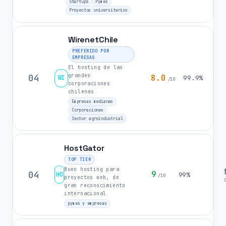
Startups
Pymes
Proyectos universitarios
WirenetChile
PREFERIDO POR
EMPRESAS
El hosting de las
grandes
04
8.0
WI
99.9%
/10
corporaciones
chilenas
Empresas medianas
Corporaciones
Sector agroindustrial
HostGator
TOP TIER
Buen hosting para
04
9
HO
99%
/10
proyectos web, de
gran reconocimiento
internacional
pymes y empresas