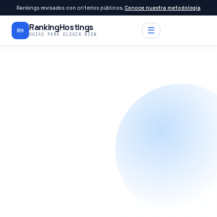
Rankings revisados con criterios públicos.
Conoce nuestra metodología
RankingHostings
☰
RH
GUÍAS PARA ELEGIR BIEN