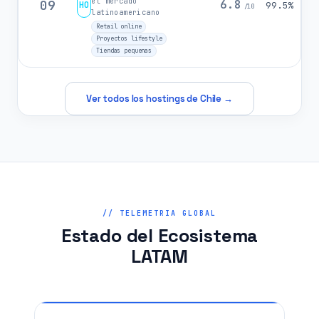
el mercado
09
6.8
HO
99.5%
/10
latinoamericano
Retail online
Proyectos lifestyle
Tiendas pequenas
Ver todos los hostings de Chile →
// TELEMETRIA GLOBAL
Estado del Ecosistema
LATAM