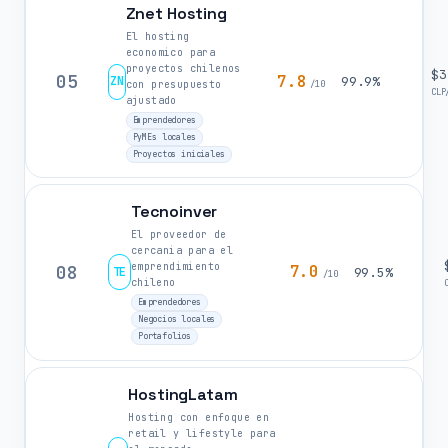
Znet Hosting
El hosting
economico para
proyectos chilenos
$3
05
7.8
ZN
99.9%
con presupuesto
/10
CLP
ajustado
Emprendedores
PyMEs locales
Proyectos iniciales
Tecnoinver
El proveedor de
cercania para el
emprendimiento
08
7.0
TE
99.5%
/10
chileno
Emprendedores
Negocios locales
Portafolios
HostingLatam
Hosting con enfoque en
retail y lifestyle para