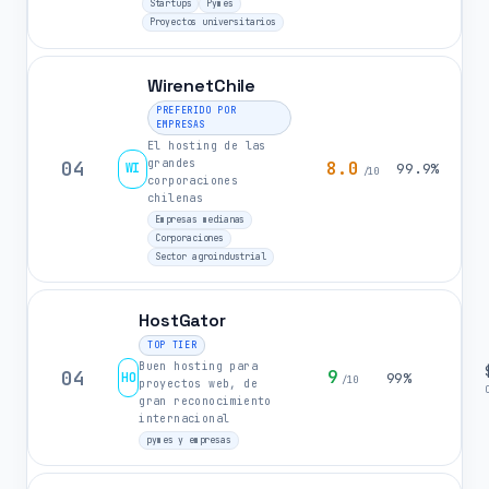
Startups
Pymes
Proyectos universitarios
WirenetChile
PREFERIDO POR
EMPRESAS
El hosting de las
grandes
04
8.0
WI
99.9%
/10
corporaciones
chilenas
Empresas medianas
Corporaciones
Sector agroindustrial
HostGator
TOP TIER
Buen hosting para
04
9
HO
99%
/10
proyectos web, de
gran reconocimiento
internacional
pymes y empresas