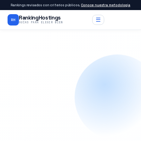
Rankings revisados con criterios públicos.
Conoce nuestra metodología
RankingHostings
☰
RH
GUÍAS PARA ELEGIR BIEN