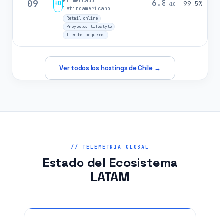
el mercado
09
6.8
HO
99.5%
/10
latinoamericano
Retail online
Proyectos lifestyle
Tiendas pequenas
Ver todos los hostings de Chile →
// TELEMETRIA GLOBAL
Estado del Ecosistema
LATAM