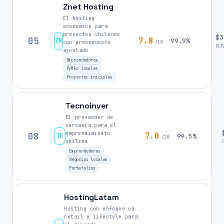
Znet Hosting
El hosting
economico para
proyectos chilenos
$3
05
7.8
ZN
99.9%
con presupuesto
/10
CLP
ajustado
Emprendedores
PyMEs locales
Proyectos iniciales
Tecnoinver
El proveedor de
cercania para el
emprendimiento
08
7.0
TE
99.5%
/10
chileno
Emprendedores
Negocios locales
Portafolios
HostingLatam
Hosting con enfoque en
retail y lifestyle para