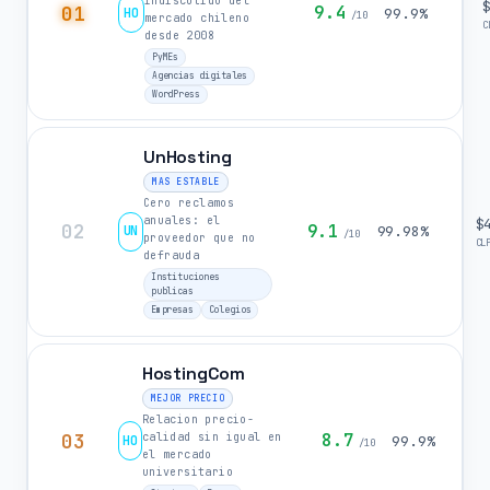
indiscutido del
01
9.4
HO
99.9%
/10
mercado chileno
C
desde 2008
PyMEs
Agencias digitales
WordPress
UnHosting
MAS ESTABLE
Cero reclamos
anuales: el
$
02
9.1
UN
99.98%
/10
proveedor que no
CL
defrauda
Instituciones
publicas
Empresas
Colegios
HostingCom
MEJOR PRECIO
Relacion precio-
03
8.7
calidad sin igual en
HO
99.9%
/10
el mercado
universitario