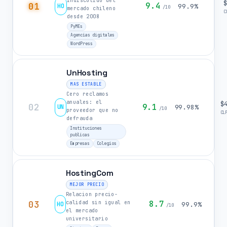
indiscutido del
01
9.4
HO
99.9%
/10
mercado chileno
C
desde 2008
PyMEs
Agencias digitales
WordPress
UnHosting
MAS ESTABLE
Cero reclamos
anuales: el
$
02
9.1
UN
99.98%
/10
proveedor que no
CL
defrauda
Instituciones
publicas
Empresas
Colegios
HostingCom
MEJOR PRECIO
Relacion precio-
03
8.7
calidad sin igual en
HO
99.9%
/10
el mercado
universitario