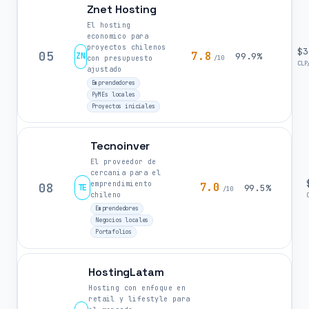
Znet Hosting
El hosting
economico para
proyectos chilenos
$3
05
7.8
ZN
99.9%
con presupuesto
/10
CLP
ajustado
Emprendedores
PyMEs locales
Proyectos iniciales
Tecnoinver
El proveedor de
cercania para el
emprendimiento
08
7.0
TE
99.5%
/10
chileno
Emprendedores
Negocios locales
Portafolios
HostingLatam
Hosting con enfoque en
retail y lifestyle para