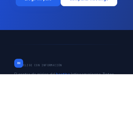
RankingHostings
RH
ELIGE CON INFORMACIÓN
El centro de mision del
hosting
latinoamericano. Datos
verificados de Chile, Peru, Mexico, Argentina y Estados
Unidos. Independiente desde 2017.
* Algunos enlaces son de afiliado. No afecta nuestras
evaluaciones.
PAISES