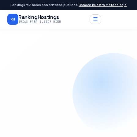
Rankings revisados con criterios públicos.
Conoce nuestra metodología
RankingHostings
☰
RH
GUÍAS PARA ELEGIR BIEN