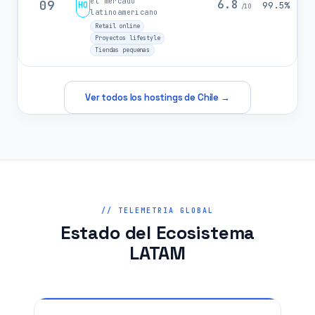
el mercado
09
6.8
HO
99.5%
/10
latinoamericano
Retail online
Proyectos lifestyle
Tiendas pequenas
Ver todos los hostings de Chile →
// TELEMETRIA GLOBAL
Estado del Ecosistema
LATAM