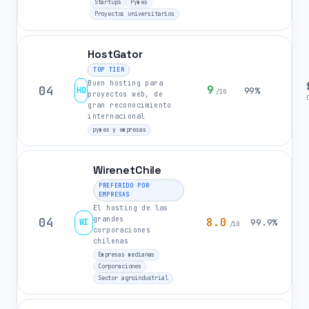
Startups
Pymes
Proyectos universitarios
HostGator
TOP TIER
Buen hosting para
04
9
HO
99%
/10
proyectos web, de
gran reconocimiento
internacional
pymes y empresas
WirenetChile
PREFERIDO POR
EMPRESAS
El hosting de las
grandes
04
8.0
WI
99.9%
/10
corporaciones
chilenas
Empresas medianas
Corporaciones
Sector agroindustrial