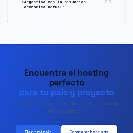
Argentina con la situacion
economica actual?
Encuentra el hosting
perfecto
para tu pais y proyecto
Datos verificados. Sin publicidad disfrazada de
recomendacion.
Elegir mi pais
Comparar hostings