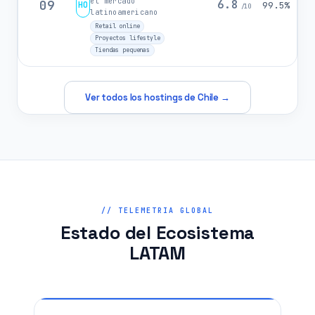
el mercado
09
6.8
HO
99.5%
/10
latinoamericano
Retail online
Proyectos lifestyle
Tiendas pequenas
Ver todos los hostings de Chile →
// TELEMETRIA GLOBAL
Estado del Ecosistema
LATAM