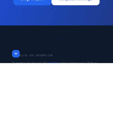
RankingHostings
RH
ELIGE CON INFORMACIÓN
El centro de mision del
hosting
latinoamericano. Datos
verificados de Chile, Peru, Mexico, Argentina y Estados
Unidos. Independiente desde 2017.
* Algunos enlaces son de afiliado. No afecta nuestras
evaluaciones.
PAISES