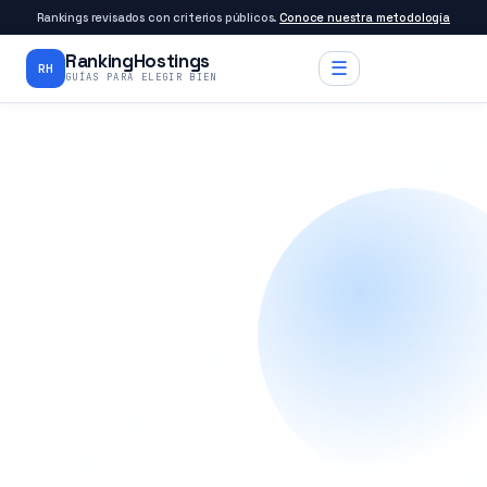
Rankings revisados con criterios públicos.
Conoce nuestra metodología
RankingHostings
☰
RH
GUÍAS PARA ELEGIR BIEN