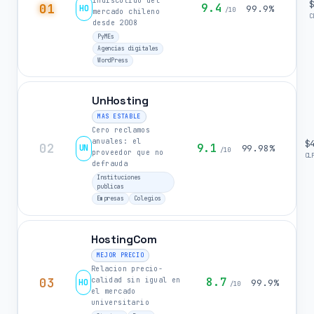
indiscutido del
01
9.4
HO
99.9%
/10
mercado chileno
C
desde 2008
PyMEs
Agencias digitales
WordPress
UnHosting
MAS ESTABLE
Cero reclamos
anuales: el
$
02
9.1
UN
99.98%
/10
proveedor que no
CL
defrauda
Instituciones
publicas
Empresas
Colegios
HostingCom
MEJOR PRECIO
Relacion precio-
03
8.7
calidad sin igual en
HO
99.9%
/10
el mercado
universitario