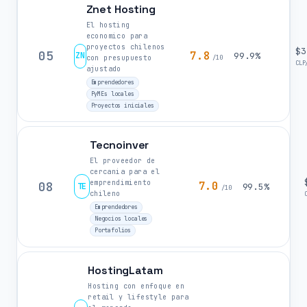
Znet Hosting
El hosting
economico para
proyectos chilenos
$3
05
7.8
ZN
99.9%
con presupuesto
/10
CLP
ajustado
Emprendedores
PyMEs locales
Proyectos iniciales
Tecnoinver
El proveedor de
cercania para el
emprendimiento
08
7.0
TE
99.5%
/10
chileno
Emprendedores
Negocios locales
Portafolios
HostingLatam
Hosting con enfoque en
retail y lifestyle para