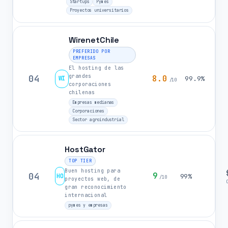
Startups
Pymes
Proyectos universitarios
WirenetChile
PREFERIDO POR
EMPRESAS
El hosting de las
grandes
04
8.0
WI
99.9%
/10
corporaciones
chilenas
Empresas medianas
Corporaciones
Sector agroindustrial
HostGator
TOP TIER
Buen hosting para
04
9
HO
99%
/10
proyectos web, de
gran reconocimiento
internacional
pymes y empresas