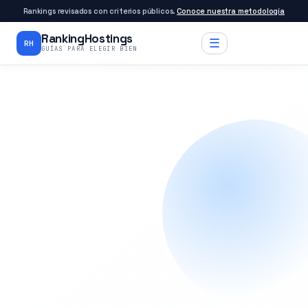
Rankings revisados con criterios públicos.
Conoce nuestra metodología
RankingHostings
☰
RH
GUÍAS PARA ELEGIR BIEN