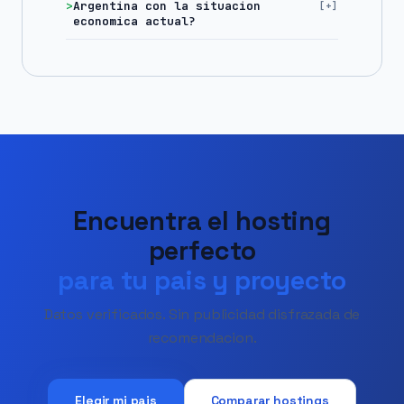
Argentina con la situacion
economica actual?
Encuentra el hosting
perfecto
para tu pais y proyecto
Datos verificados. Sin publicidad disfrazada de
recomendacion.
Elegir mi pais
Comparar hostings