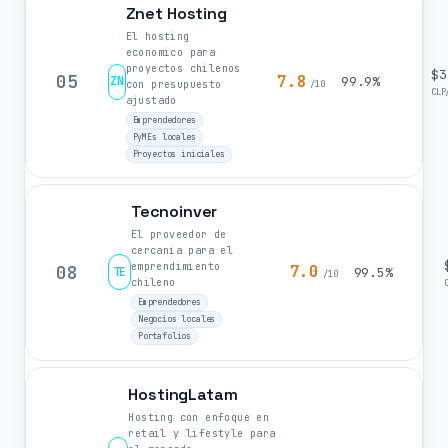
Znet Hosting
El hosting
economico para
proyectos chilenos
$3
05
7.8
ZN
99.9%
con presupuesto
/10
CLP
ajustado
Emprendedores
PyMEs locales
Proyectos iniciales
Tecnoinver
El proveedor de
cercania para el
emprendimiento
08
7.0
TE
99.5%
/10
chileno
Emprendedores
Negocios locales
Portafolios
HostingLatam
Hosting con enfoque en
retail y lifestyle para