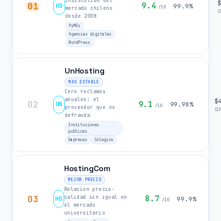
indiscutido del
01
9.4
HO
99.9%
/10
mercado chileno
C
desde 2008
PyMEs
Agencias digitales
WordPress
UnHosting
MAS ESTABLE
Cero reclamos
anuales: el
$
02
9.1
UN
99.98%
/10
proveedor que no
CL
defrauda
Instituciones
publicas
Empresas
Colegios
HostingCom
MEJOR PRECIO
Relacion precio-
03
8.7
calidad sin igual en
HO
99.9%
/10
el mercado
universitario