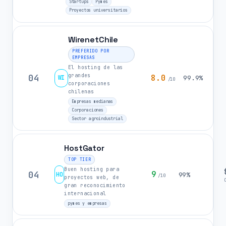
Startups
Pymes
Proyectos universitarios
WirenetChile
PREFERIDO POR
EMPRESAS
El hosting de las
grandes
04
8.0
WI
99.9%
/10
corporaciones
chilenas
Empresas medianas
Corporaciones
Sector agroindustrial
HostGator
TOP TIER
Buen hosting para
04
9
HO
99%
/10
proyectos web, de
gran reconocimiento
internacional
pymes y empresas