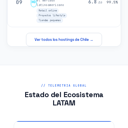
el mercado
09
6.8
HO
99.5%
/10
latinoamericano
Retail online
Proyectos lifestyle
Tiendas pequenas
Ver todos los hostings de Chile →
// TELEMETRIA GLOBAL
Estado del Ecosistema
LATAM