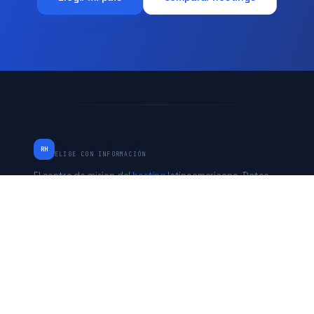
RankingHostings
RH
ELIGE CON INFORMACIÓN
El centro de mision del
hosting
latinoamericano. Datos
verificados de Chile, Peru, Mexico, Argentina y Estados
Unidos. Independiente desde 2017.
* Algunos enlaces son de afiliado. No afecta nuestras
evaluaciones.
PAISES