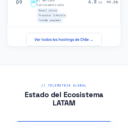
el mercado
09
6.8
HO
99.5%
/10
latinoamericano
Retail online
Proyectos lifestyle
Tiendas pequenas
Ver todos los hostings de Chile →
// TELEMETRIA GLOBAL
Estado del Ecosistema
LATAM