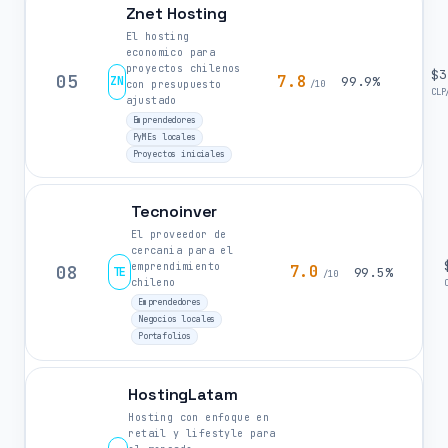
Znet Hosting
El hosting
economico para
proyectos chilenos
$3
05
7.8
ZN
99.9%
con presupuesto
/10
CLP
ajustado
Emprendedores
PyMEs locales
Proyectos iniciales
Tecnoinver
El proveedor de
cercania para el
emprendimiento
08
7.0
TE
99.5%
/10
chileno
Emprendedores
Negocios locales
Portafolios
HostingLatam
Hosting con enfoque en
retail y lifestyle para