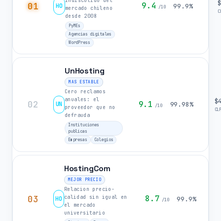
indiscutido del
01
9.4
HO
99.9%
/10
mercado chileno
C
desde 2008
PyMEs
Agencias digitales
WordPress
UnHosting
MAS ESTABLE
Cero reclamos
anuales: el
$
02
9.1
UN
99.98%
/10
proveedor que no
CL
defrauda
Instituciones
publicas
Empresas
Colegios
HostingCom
MEJOR PRECIO
Relacion precio-
03
8.7
calidad sin igual en
HO
99.9%
/10
el mercado
universitario