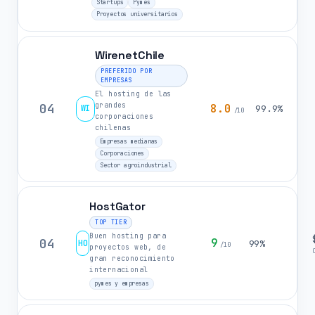
Startups
Pymes
Proyectos universitarios
WirenetChile
PREFERIDO POR
EMPRESAS
El hosting de las
grandes
04
8.0
WI
99.9%
/10
corporaciones
chilenas
Empresas medianas
Corporaciones
Sector agroindustrial
HostGator
TOP TIER
Buen hosting para
04
9
HO
99%
/10
proyectos web, de
gran reconocimiento
internacional
pymes y empresas