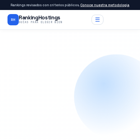
Rankings revisados con criterios públicos.
Conoce nuestra metodología
RankingHostings
☰
RH
GUÍAS PARA ELEGIR BIEN