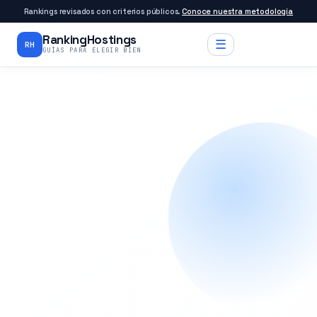
Rankings revisados con criterios públicos.
Conoce nuestra metodología
RankingHostings
☰
RH
GUÍAS PARA ELEGIR BIEN