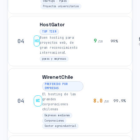
Startups
Pymes
Proyectos universitarios
HostGator
TOP TIER
Buen hosting para
04
9
HO
99%
/10
proyectos web, de
gran reconocimiento
internacional
pymes y empresas
WirenetChile
PREFERIDO POR
EMPRESAS
El hosting de las
grandes
04
8.0
WI
99.9%
/10
corporaciones
chilenas
Empresas medianas
Corporaciones
Sector agroindustrial