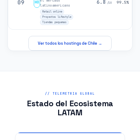
el mercado
09
6.8
HO
99.5%
/10
latinoamericano
Retail online
Proyectos lifestyle
Tiendas pequenas
Ver todos los hostings de Chile →
// TELEMETRIA GLOBAL
Estado del Ecosistema
LATAM