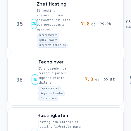
Znet Hosting
El hosting
economico para
proyectos chilenos
$3
05
7.8
ZN
99.9%
con presupuesto
/10
CLP
ajustado
Emprendedores
PyMEs locales
Proyectos iniciales
Tecnoinver
El proveedor de
cercania para el
emprendimiento
08
7.0
TE
99.5%
/10
chileno
Emprendedores
Negocios locales
Portafolios
HostingLatam
Hosting con enfoque en
retail y lifestyle para