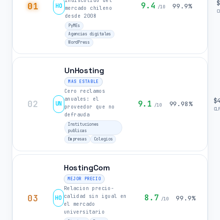
indiscutido del
01
9.4
HO
99.9%
/10
mercado chileno
C
desde 2008
PyMEs
Agencias digitales
WordPress
UnHosting
MAS ESTABLE
Cero reclamos
anuales: el
$
02
9.1
UN
99.98%
/10
proveedor que no
CL
defrauda
Instituciones
publicas
Empresas
Colegios
HostingCom
MEJOR PRECIO
Relacion precio-
03
8.7
calidad sin igual en
HO
99.9%
/10
el mercado
universitario