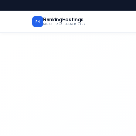
RankingHostings
RH
GUÍAS PARA ELEGIR BIEN