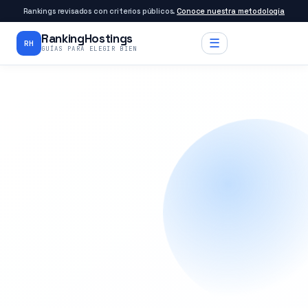
Rankings revisados con criterios públicos.
Conoce nuestra metodología
RankingHostings
☰
RH
GUÍAS PARA ELEGIR BIEN