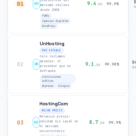
indiscutido del
01
9.4
HO
99.9%
/10
mercado chileno
C
desde 2008
PyMEs
Agencias digitales
WordPress
UnHosting
MAS ESTABLE
Cero reclamos
anuales: el
$
02
9.1
UN
99.98%
/10
proveedor que no
CL
defrauda
Instituciones
publicas
Empresas
Colegios
HostingCom
MEJOR PRECIO
Relacion precio-
03
8.7
calidad sin igual en
HO
99.9%
/10
el mercado
universitario