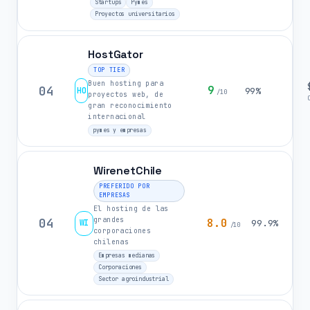
Startups
Pymes
Proyectos universitarios
HostGator
TOP TIER
Buen hosting para
04
9
HO
99%
/10
proyectos web, de
gran reconocimiento
internacional
pymes y empresas
WirenetChile
PREFERIDO POR
EMPRESAS
El hosting de las
grandes
04
8.0
WI
99.9%
/10
corporaciones
chilenas
Empresas medianas
Corporaciones
Sector agroindustrial