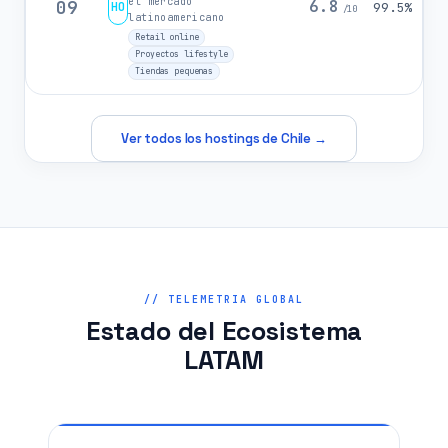
el mercado
09
6.8
HO
99.5%
/10
latinoamericano
Retail online
Proyectos lifestyle
Tiendas pequenas
Ver todos los hostings de Chile →
// TELEMETRIA GLOBAL
Estado del Ecosistema
LATAM