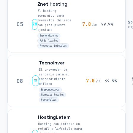
Znet Hosting
El hosting
economico para
proyectos chilenos
$3
05
7.8
ZN
99.9%
con presupuesto
/10
CLP
ajustado
Emprendedores
PyMEs locales
Proyectos iniciales
Tecnoinver
El proveedor de
cercania para el
emprendimiento
08
7.0
TE
99.5%
/10
chileno
Emprendedores
Negocios locales
Portafolios
HostingLatam
Hosting con enfoque en
retail y lifestyle para