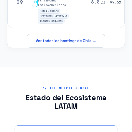
el mercado
09
6.8
HO
99.5%
/10
latinoamericano
Retail online
Proyectos lifestyle
Tiendas pequenas
Ver todos los hostings de Chile →
// TELEMETRIA GLOBAL
Estado del Ecosistema
LATAM