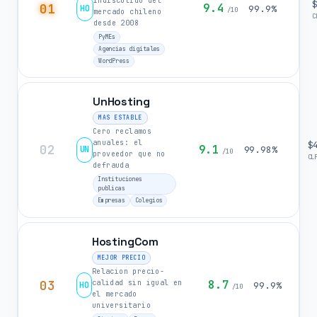
indiscutido del
01
9.4
HO
99.9%
/10
mercado chileno
C
desde 2008
PyMEs
Agencias digitales
WordPress
UnHosting
MAS ESTABLE
Cero reclamos
anuales: el
$
02
9.1
UN
99.98%
/10
proveedor que no
CL
defrauda
Instituciones
publicas
Empresas
Colegios
HostingCom
MEJOR PRECIO
Relacion precio-
03
8.7
calidad sin igual en
HO
99.9%
/10
el mercado
universitario