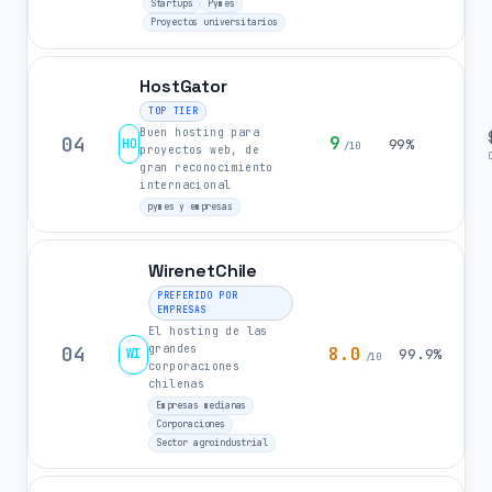
Startups
Pymes
Proyectos universitarios
HostGator
TOP TIER
Buen hosting para
04
9
HO
99%
/10
proyectos web, de
gran reconocimiento
internacional
pymes y empresas
WirenetChile
PREFERIDO POR
EMPRESAS
El hosting de las
grandes
04
8.0
WI
99.9%
/10
corporaciones
chilenas
Empresas medianas
Corporaciones
Sector agroindustrial