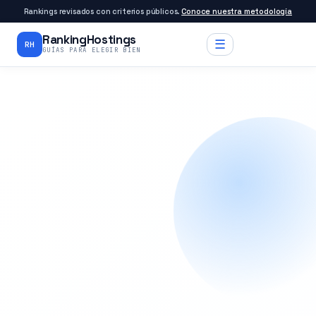
Rankings revisados con criterios públicos.
Conoce nuestra metodología
RankingHostings
☰
RH
GUÍAS PARA ELEGIR BIEN