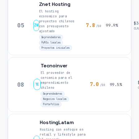
Znet Hosting
El hosting
economico para
proyectos chilenos
$3
05
7.8
ZN
99.9%
con presupuesto
/10
CLP
ajustado
Emprendedores
PyMEs locales
Proyectos iniciales
Tecnoinver
El proveedor de
cercania para el
emprendimiento
08
7.0
TE
99.5%
/10
chileno
Emprendedores
Negocios locales
Portafolios
HostingLatam
Hosting con enfoque en
retail y lifestyle para