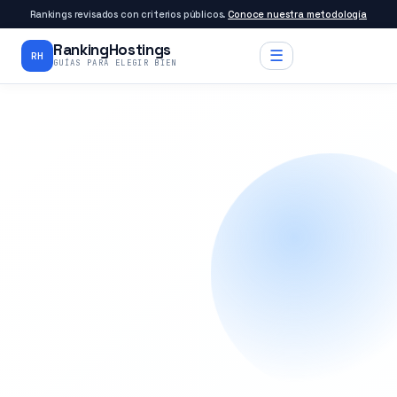
Rankings revisados con criterios públicos.
Conoce nuestra metodología
RankingHostings
☰
RH
GUÍAS PARA ELEGIR BIEN