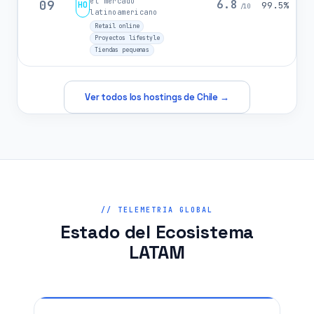
el mercado
09
6.8
HO
99.5%
/10
latinoamericano
Retail online
Proyectos lifestyle
Tiendas pequenas
Ver todos los hostings de Chile →
// TELEMETRIA GLOBAL
Estado del Ecosistema
LATAM