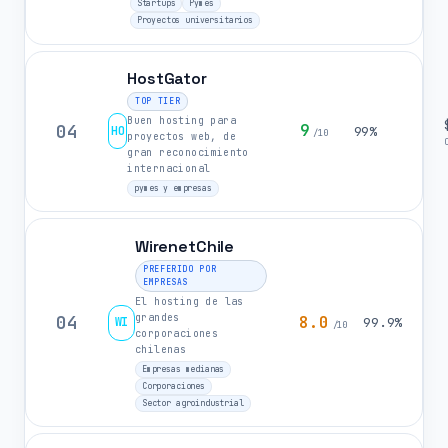
Startups
Pymes
Proyectos universitarios
HostGator
TOP TIER
Buen hosting para
04
9
HO
99%
/10
proyectos web, de
gran reconocimiento
internacional
pymes y empresas
WirenetChile
PREFERIDO POR
EMPRESAS
El hosting de las
grandes
04
8.0
WI
99.9%
/10
corporaciones
chilenas
Empresas medianas
Corporaciones
Sector agroindustrial