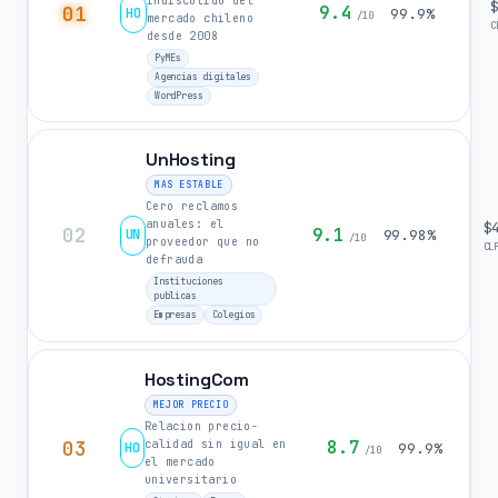
indiscutido del
01
9.4
HO
99.9%
/10
mercado chileno
C
desde 2008
PyMEs
Agencias digitales
WordPress
UnHosting
MAS ESTABLE
Cero reclamos
anuales: el
$
02
9.1
UN
99.98%
/10
proveedor que no
CL
defrauda
Instituciones
publicas
Empresas
Colegios
HostingCom
MEJOR PRECIO
Relacion precio-
03
8.7
calidad sin igual en
HO
99.9%
/10
el mercado
universitario