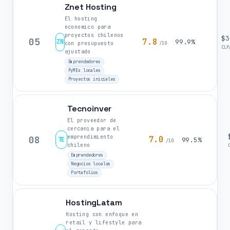
Znet Hosting
El hosting
economico para
proyectos chilenos
$3
05
7.8
ZN
99.9%
con presupuesto
/10
CLP
ajustado
Emprendedores
PyMEs locales
Proyectos iniciales
Tecnoinver
El proveedor de
cercania para el
emprendimiento
08
7.0
TE
99.5%
/10
chileno
Emprendedores
Negocios locales
Portafolios
HostingLatam
Hosting con enfoque en
retail y lifestyle para