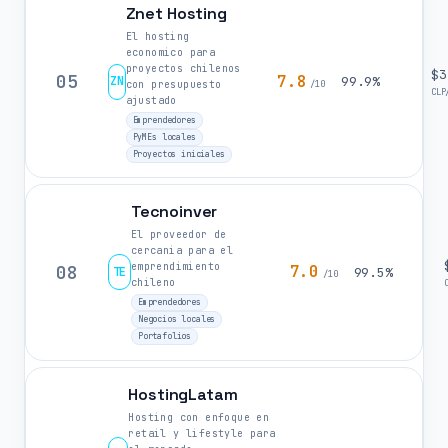
Znet Hosting
El hosting
economico para
proyectos chilenos
$3
05
7.8
ZN
99.9%
con presupuesto
/10
CLP
ajustado
Emprendedores
PyMEs locales
Proyectos iniciales
Tecnoinver
El proveedor de
cercania para el
emprendimiento
08
7.0
TE
99.5%
/10
chileno
Emprendedores
Negocios locales
Portafolios
HostingLatam
Hosting con enfoque en
retail y lifestyle para