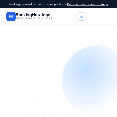
Rankings revisados con criterios públicos.
Conoce nuestra metodología
RankingHostings
☰
RH
GUÍAS PARA ELEGIR BIEN