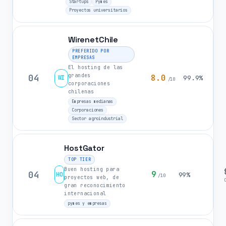
Startups
Pymes
Proyectos universitarios
WirenetChile
PREFERIDO POR
EMPRESAS
El hosting de las
grandes
04
8.0
WI
99.9%
/10
corporaciones
chilenas
Empresas medianas
Corporaciones
Sector agroindustrial
HostGator
TOP TIER
Buen hosting para
04
9
HO
99%
/10
proyectos web, de
gran reconocimiento
internacional
pymes y empresas