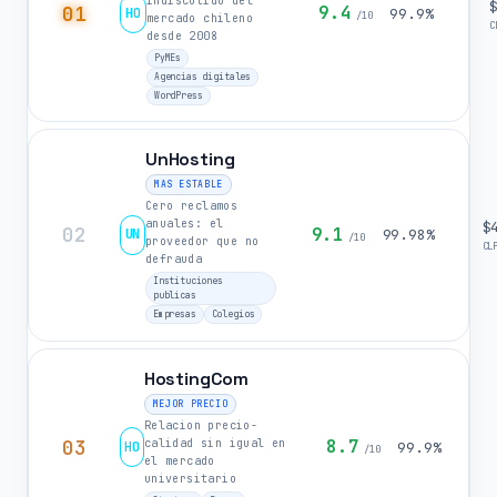
indiscutido del
01
9.4
HO
99.9%
/10
mercado chileno
C
desde 2008
PyMEs
Agencias digitales
WordPress
UnHosting
MAS ESTABLE
Cero reclamos
anuales: el
$
02
9.1
UN
99.98%
/10
proveedor que no
CL
defrauda
Instituciones
publicas
Empresas
Colegios
HostingCom
MEJOR PRECIO
Relacion precio-
03
8.7
calidad sin igual en
HO
99.9%
/10
el mercado
universitario