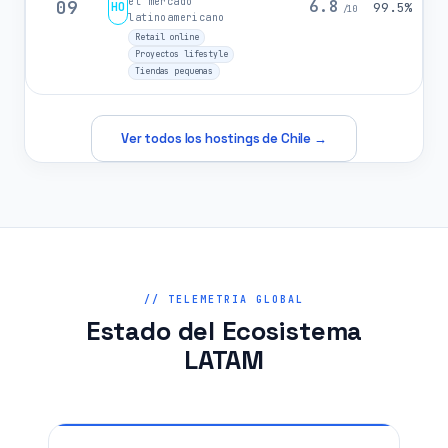
el mercado
09
6.8
HO
99.5%
/10
latinoamericano
Retail online
Proyectos lifestyle
Tiendas pequenas
Ver todos los hostings de Chile →
// TELEMETRIA GLOBAL
Estado del Ecosistema
LATAM