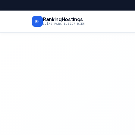
RankingHostings
RH
GUÍAS PARA ELEGIR BIEN