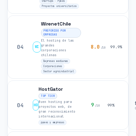
Startups
Pymes
Proyectos universitarios
WirenetChile
PREFERIDO POR
EMPRESAS
El hosting de las
grandes
04
8.0
WI
99.9%
/10
corporaciones
chilenas
Empresas medianas
Corporaciones
Sector agroindustrial
HostGator
TOP TIER
Buen hosting para
04
9
HO
99%
/10
proyectos web, de
gran reconocimiento
internacional
pymes y empresas