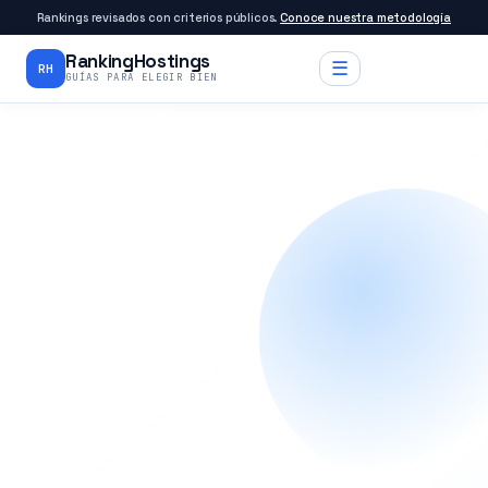
Rankings revisados con criterios públicos.
Conoce nuestra metodología
RankingHostings
☰
RH
GUÍAS PARA ELEGIR BIEN