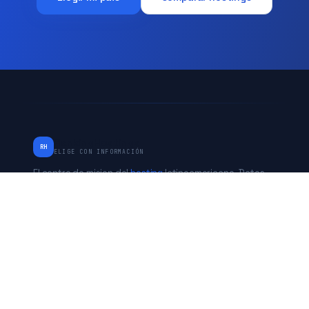
RankingHostings
RH
ELIGE CON INFORMACIÓN
El centro de mision del
hosting
latinoamericano. Datos
verificados de Chile, Peru, Mexico, Argentina y Estados
Unidos. Independiente desde 2017.
* Algunos enlaces son de afiliado. No afecta nuestras
evaluaciones.
PAISES