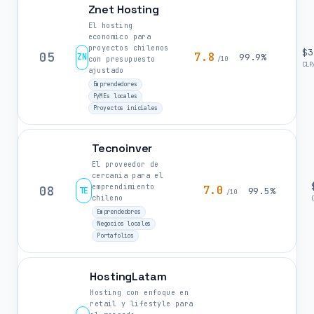
Znet Hosting
El hosting
economico para
proyectos chilenos
$3
05
7.8
ZN
99.9%
con presupuesto
/10
CLP
ajustado
Emprendedores
PyMEs locales
Proyectos iniciales
Tecnoinver
El proveedor de
cercania para el
emprendimiento
08
7.0
TE
99.5%
/10
chileno
Emprendedores
Negocios locales
Portafolios
HostingLatam
Hosting con enfoque en
retail y lifestyle para