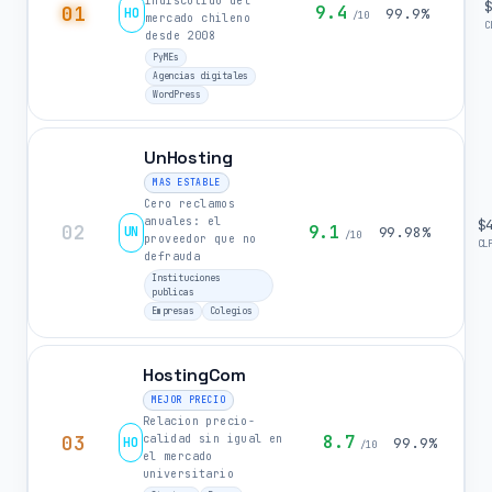
indiscutido del
01
9.4
HO
99.9%
/10
mercado chileno
C
desde 2008
PyMEs
Agencias digitales
WordPress
UnHosting
MAS ESTABLE
Cero reclamos
anuales: el
$
02
9.1
UN
99.98%
/10
proveedor que no
CL
defrauda
Instituciones
publicas
Empresas
Colegios
HostingCom
MEJOR PRECIO
Relacion precio-
03
8.7
calidad sin igual en
HO
99.9%
/10
el mercado
universitario