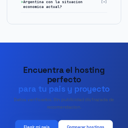
Argentina con la situacion
economica actual?
Encuentra el hosting
perfecto
para tu pais y proyecto
Datos verificados. Sin publicidad disfrazada de
recomendacion.
Elegir mi pais
Comparar hostings