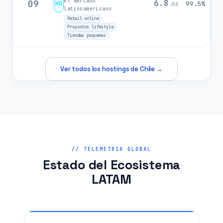
el mercado
09
6.8
HO
99.5%
/10
latinoamericano
Retail online
Proyectos lifestyle
Tiendas pequenas
Ver todos los hostings de Chile →
// TELEMETRIA GLOBAL
Estado del Ecosistema
LATAM