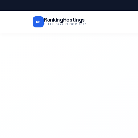
RankingHostings
RH
GUÍAS PARA ELEGIR BIEN