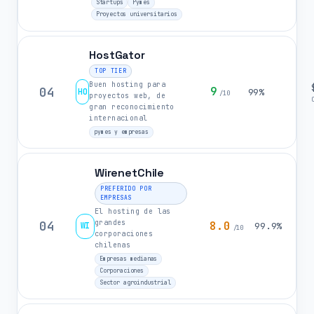
Startups
Pymes
Proyectos universitarios
HostGator
TOP TIER
Buen hosting para
04
9
HO
99%
/10
proyectos web, de
gran reconocimiento
internacional
pymes y empresas
WirenetChile
PREFERIDO POR
EMPRESAS
El hosting de las
grandes
04
8.0
WI
99.9%
/10
corporaciones
chilenas
Empresas medianas
Corporaciones
Sector agroindustrial