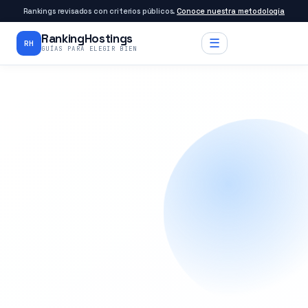
Rankings revisados con criterios públicos.
Conoce nuestra metodología
RankingHostings
☰
RH
GUÍAS PARA ELEGIR BIEN