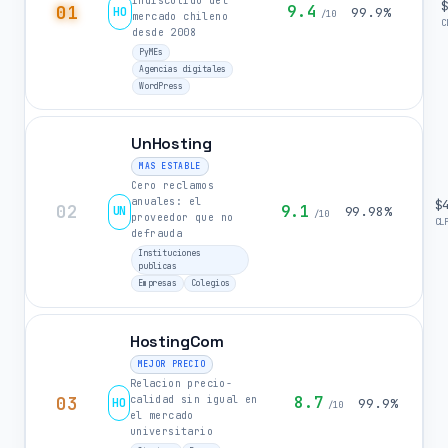
indiscutido del
01
9.4
HO
99.9%
/10
mercado chileno
C
desde 2008
PyMEs
Agencias digitales
WordPress
UnHosting
MAS ESTABLE
Cero reclamos
anuales: el
$
02
9.1
UN
99.98%
/10
proveedor que no
CL
defrauda
Instituciones
publicas
Empresas
Colegios
HostingCom
MEJOR PRECIO
Relacion precio-
03
8.7
calidad sin igual en
HO
99.9%
/10
el mercado
universitario