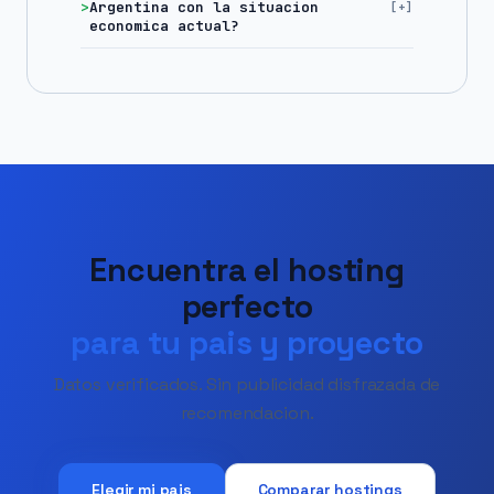
Argentina con la situacion
economica actual?
Encuentra el hosting
perfecto
para tu pais y proyecto
Datos verificados. Sin publicidad disfrazada de
recomendacion.
Elegir mi pais
Comparar hostings