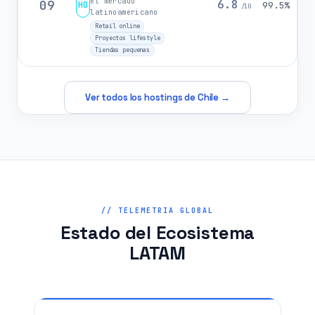
el mercado
09
6.8
HO
99.5%
/10
latinoamericano
Retail online
Proyectos lifestyle
Tiendas pequenas
Ver todos los hostings de Chile →
// TELEMETRIA GLOBAL
Estado del Ecosistema
LATAM