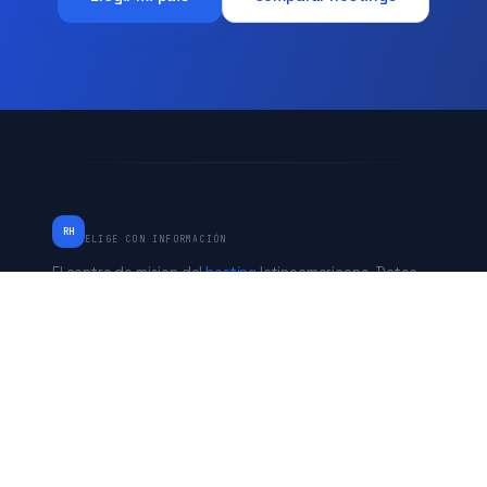
RankingHostings
RH
ELIGE CON INFORMACIÓN
El centro de mision del
hosting
latinoamericano. Datos
verificados de Chile, Peru, Mexico, Argentina y Estados
Unidos. Independiente desde 2017.
* Algunos enlaces son de afiliado. No afecta nuestras
evaluaciones.
PAISES