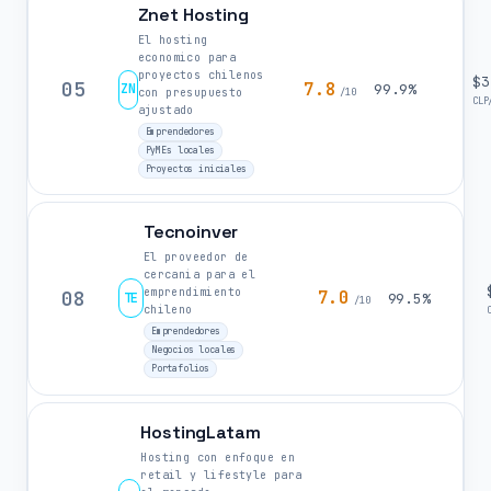
Znet Hosting
El hosting
economico para
proyectos chilenos
$3
05
7.8
ZN
99.9%
con presupuesto
/10
CLP
ajustado
Emprendedores
PyMEs locales
Proyectos iniciales
Tecnoinver
El proveedor de
cercania para el
emprendimiento
08
7.0
TE
99.5%
/10
chileno
Emprendedores
Negocios locales
Portafolios
HostingLatam
Hosting con enfoque en
retail y lifestyle para