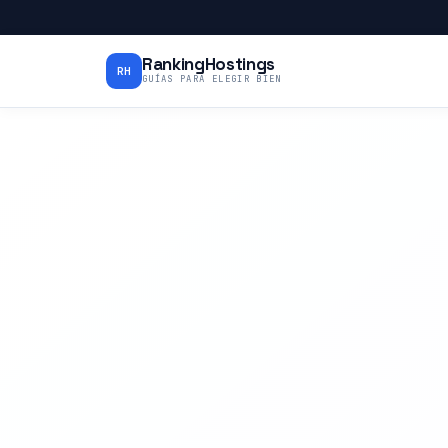
RankingHostings
RH
GUÍAS PARA ELEGIR BIEN