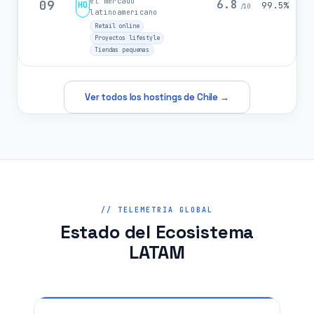
el mercado
09
6.8
HO
99.5%
/10
latinoamericano
Retail online
Proyectos lifestyle
Tiendas pequenas
Ver todos los hostings de Chile →
// TELEMETRIA GLOBAL
Estado del Ecosistema
LATAM