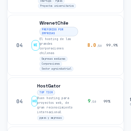
Startups
Pymes
Proyectos universitarios
WirenetChile
PREFERIDO POR
EMPRESAS
El hosting de las
grandes
04
8.0
WI
99.9%
/10
corporaciones
chilenas
Empresas medianas
Corporaciones
Sector agroindustrial
HostGator
TOP TIER
Buen hosting para
04
9
HO
99%
/10
proyectos web, de
gran reconocimiento
internacional
pymes y empresas