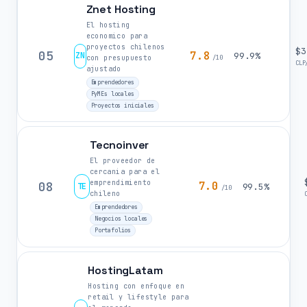
Znet Hosting
El hosting
economico para
proyectos chilenos
$3
05
7.8
ZN
99.9%
con presupuesto
/10
CLP
ajustado
Emprendedores
PyMEs locales
Proyectos iniciales
Tecnoinver
El proveedor de
cercania para el
emprendimiento
08
7.0
TE
99.5%
/10
chileno
Emprendedores
Negocios locales
Portafolios
HostingLatam
Hosting con enfoque en
retail y lifestyle para