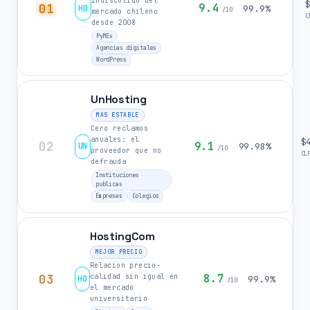
indiscutido del
01
9.4
HO
99.9%
/10
mercado chileno
C
desde 2008
PyMEs
Agencias digitales
WordPress
UnHosting
MAS ESTABLE
Cero reclamos
anuales: el
$
02
9.1
UN
99.98%
/10
proveedor que no
CL
defrauda
Instituciones
publicas
Empresas
Colegios
HostingCom
MEJOR PRECIO
Relacion precio-
03
8.7
calidad sin igual en
HO
99.9%
/10
el mercado
universitario