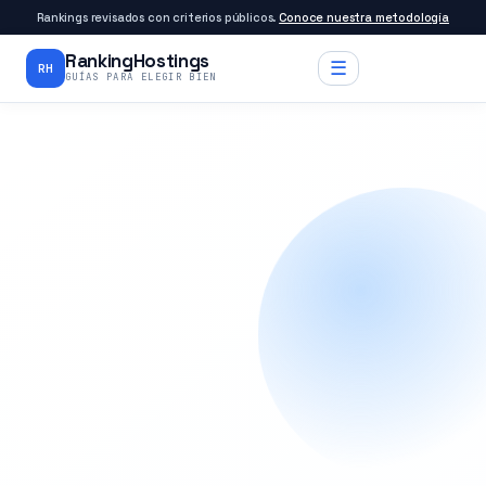
Rankings revisados con criterios públicos.
Conoce nuestra metodología
RankingHostings
☰
RH
GUÍAS PARA ELEGIR BIEN